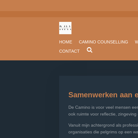
Ga
direct
naar
de
hoofdinhoud
HOME
CAMINO COUNSELLING
W
CONTACT
Samenwerken aan ee
De Camino is voor veel mensen een
ook ruimte voor reflectie, zingeving
Vanuit mijn achtergrond als profes
organisaties die pelgrims op een w