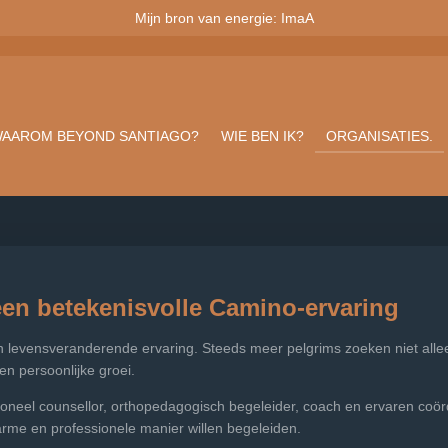
Mijn bron van energie: ImaA
AAROM BEYOND SANTIAGO?
WIE BEN IK?
ORGANISATIES.
n betekenisvolle Camino-ervaring
 levensveranderende ervaring. Steeds meer pelgrims zoeken niet alle
 en persoonlijke groei.
sioneel counsellor, orthopedagogisch begeleider, coach en ervaren coö
arme en professionele manier willen begeleiden.